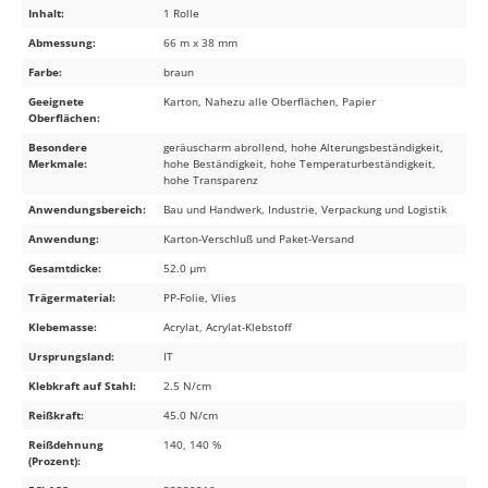
Inhalt:
1 Rolle
Abmessung:
66 m x 38 mm
Farbe:
braun
Geeignete
Karton, Nahezu alle Oberflächen, Papier
Oberflächen:
Besondere
geräuscharm abrollend, hohe Alterungsbeständigkeit,
Merkmale:
hohe Beständigkeit, hohe Temperaturbeständigkeit,
hohe Transparenz
Anwendungsbereich:
Bau und Handwerk, Industrie, Verpackung und Logistik
Anwendung:
Karton-Verschluß und Paket-Versand
Gesamtdicke:
52.0 µm
Trägermaterial:
PP-Folie, Vlies
Klebemasse:
Acrylat, Acrylat-Klebstoff
Ursprungsland:
IT
Klebkraft auf Stahl:
2.5 N/cm
Reißkraft:
45.0 N/cm
Reißdehnung
140, 140 %
(Prozent):