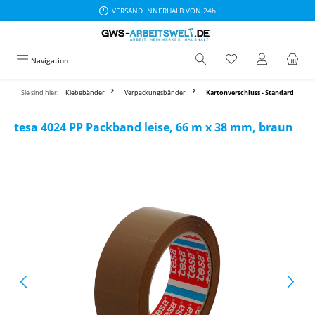
VERSAND INNERHALB VON 24h
Zum Hauptinhalt springen
Navigation
Sie sind hier:
Klebebänder
Verpackungsbänder
Kartonverschluss - Standard
tesa 4024 PP Packband leise, 66 m x 38 mm, braun
Bildergalerie überspringen