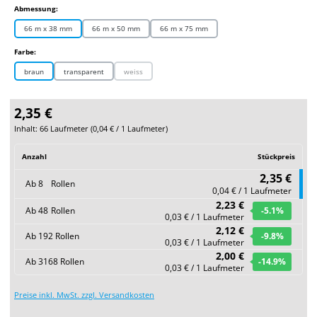
auswählen
Abmessung:
66 m x 38 mm
66 m x 50 mm
66 m x 75 mm
auswählen
Farbe:
braun
transparent
weiss
(Diese Option ist zurzeit nicht verfügbar.)
2,35 €
Inhalt:
66 Laufmeter
(
0,04 €
/ 1 Laufmeter)
Anzahl
Stückpreis
2,35 €
Ab
8
Rollen
0,04 € / 1 Laufmeter
2,23 €
Ab
48
Rollen
-5.1
%
0,03 € / 1 Laufmeter
2,12 €
Ab
192
Rollen
-9.8
%
0,03 € / 1 Laufmeter
2,00 €
Ab
3168
Rollen
-14.9
%
0,03 € / 1 Laufmeter
Preise inkl. MwSt. zzgl. Versandkosten