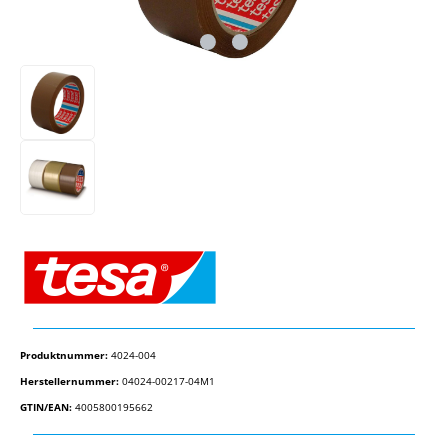
Produktnummer:
4024-004
Herstellernummer:
04024-00217-04M1
GTIN/EAN:
4005800195662