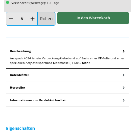
Versandzeit (Werktage): 1-3 Tage
Produkt Anzahl: Gib den gewünschten Wert ein oder benutze die Schaltflächen um
In den Warenkorb
Rollen
Beschreibung
tesapack 4024 ist ein Verpackungsklebeband auf Basis einer PP-Folie und einer
speziellen Acrylatdispersions-Klebmasse (HiTac…
Mehr
Datenblätter
Hersteller
Informationen zur Produktsicherheit
Eigenschaften