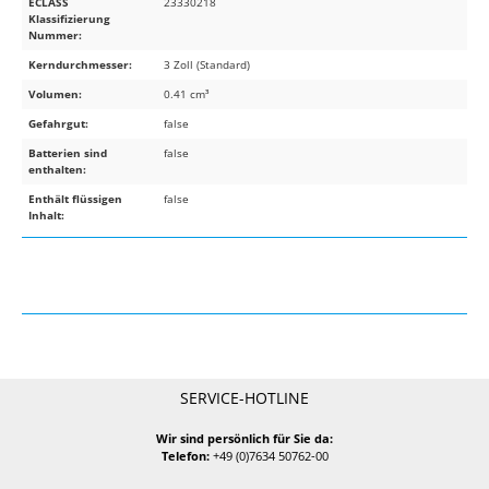
ECLASS
23330218
Klassifizierung
Nummer:
Kerndurchmesser:
3 Zoll (Standard)
Volumen:
0.41 cm³
Gefahrgut:
false
Batterien sind
false
enthalten:
Enthält flüssigen
false
Inhalt:
SERVICE-HOTLINE
Wir sind persönlich für Sie da:
Telefon:
+49 (0)7634 50762-00