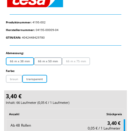
Produktnummer:
4195-002
Herstellernummer:
04195-00009-04
GTIN/EAN:
4042448429780
auswählen
Abmessung:
66 m x 38 mm
66 m x 50 mm
66 m x 75 mm
(Diese Option ist zurzeit nicht verfügbar.)
auswählen
Farbe:
braun
transparent
(Diese Option ist zurzeit nicht verfügbar.)
3,40 €
Inhalt:
66 Laufmeter
(
0,05 €
/ 1 Laufmeter)
Anzahl
Stückpreis
3,40 €
Ab
48
Rollen
0,05 € / 1 Laufmeter