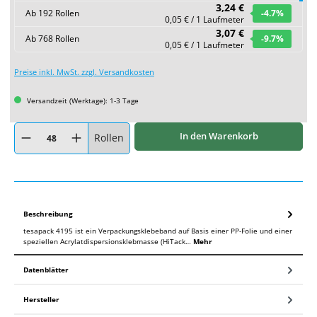
3,24 €
Ab
192
Rollen
-4.7
%
0,05 € / 1 Laufmeter
3,07 €
Ab
768
Rollen
-9.7
%
0,05 € / 1 Laufmeter
Preise inkl. MwSt. zzgl. Versandkosten
Versandzeit (Werktage): 1-3 Tage
Produkt Anzahl: Gib den gewünschten Wert ein oder benutze die Schaltflächen um
In den Warenkorb
Rollen
Beschreibung
tesapack 4195 ist ein Verpackungsklebeband auf Basis einer PP-Folie und einer
speziellen Acrylatdispersionsklebmasse (HiTack…
Mehr
Datenblätter
Hersteller