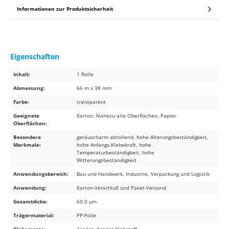
Informationen zur Produktsicherheit
Eigenschaften
Inhalt:
1 Rolle
Abmessung:
66 m x 38 mm
Farbe:
transparent
Geeignete
Karton, Nahezu alle Oberflächen, Papier
Oberflächen:
Besondere
geräuscharm abrollend, hohe Alterungsbeständigkeit,
Merkmale:
hohe Anfangs-Klebekraft, hohe
Temperaturbeständigkeit, hohe
Witterungsbeständigkeit
Anwendungsbereich:
Bau und Handwerk, Industrie, Verpackung und Logistik
Anwendung:
Karton-Verschluß und Paket-Versand
Gesamtdicke:
60.0 µm
Trägermaterial:
PP-Folie
Klebemasse:
Acrylat, Acrylat-Klebstoff