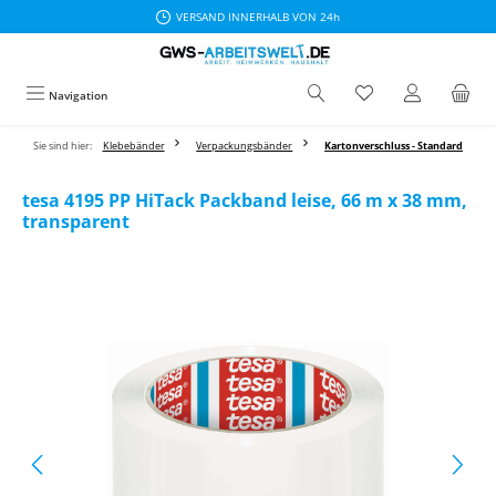
VERSAND INNERHALB VON 24h
Zum Hauptinhalt springen
Navigation
Sie sind hier:
Klebebänder
Verpackungsbänder
Kartonverschluss - Standard
tesa 4195 PP HiTack Packband leise, 66 m x 38 mm,
transparent
Bildergalerie überspringen