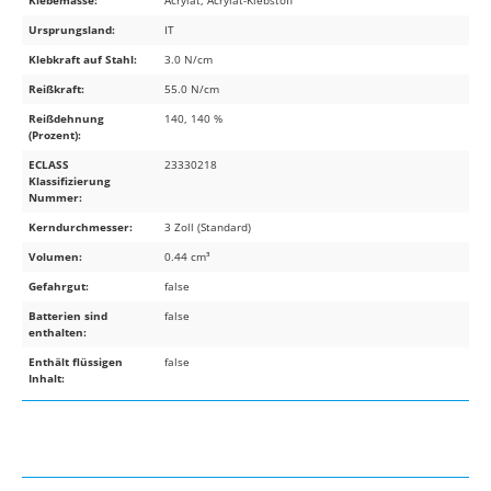
Ursprungsland:
IT
Klebkraft auf Stahl:
3.0 N/cm
Reißkraft:
55.0 N/cm
Reißdehnung
140, 140 %
(Prozent):
ECLASS
23330218
Klassifizierung
Nummer:
Kerndurchmesser:
3 Zoll (Standard)
Volumen:
0.44 cm³
Gefahrgut:
false
Batterien sind
false
enthalten:
Enthält flüssigen
false
Inhalt: