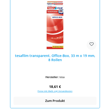
tesafilm transparent, Office-Box, 33 m x 19 mm,
8 Rollen
Hersteller:
tesa
Regulärer Preis:
18,61 €
Preise inkl. MwSt. zzgl. Versandkosten
Zum Produkt