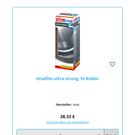
tesafilm ultra strong 10 Rollen
Hersteller:
tesa
Regulärer Preis:
28,33 €
Preise inkl. MwSt. zzgl. Versandkosten
Produkt Anzahl: Gib den gewünschten Wert ein oder benutze die Schaltfläc