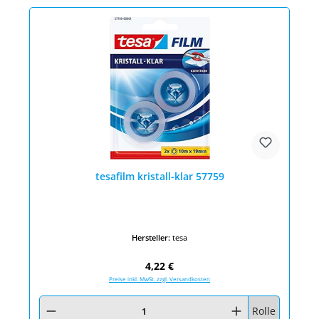
tesafilm kristall-klar 57759
Hersteller:
tesa
Regulärer Preis:
4,22 €
Preise inkl. MwSt. zzgl. Versandkosten
Produkt Anzahl: Gib den gewünschten Wert ein oder benutze die Schaltfläc
Rolle