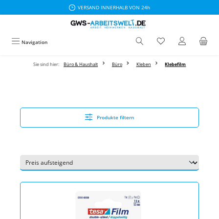
VERSAND INNERHALB VON 24h
Zum Hauptinhalt springen
Navigation
Sie sind hier:
Büro & Haushalt
Büro
Kleben
Klebefilm
Produkte filtern