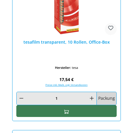
tesafilm transparent, 10 Rollen, Office-Box
Hersteller:
tesa
Regulärer Preis:
17,54 €
Preise inkl. MwSt. zzgl. Versandkosten
Produkt Anzahl: Gib den gewünschten Wert ein oder benutze die Schaltfläc
Packung
In den Warenkorb