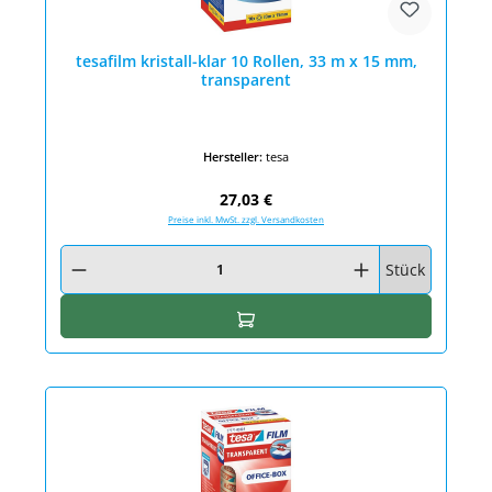
tesafilm kristall-klar 10 Rollen, 33 m x 15 mm,
transparent
Hersteller:
tesa
Regulärer Preis:
27,03 €
Preise inkl. MwSt. zzgl. Versandkosten
Produkt Anzahl: Gib den gewünschten Wert ein oder benutze die Schaltfläc
Stück
In den Warenkorb